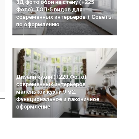
3Д фото обои на стену (+225
Фото): ТОП-5 видов для
современных интерьеров + Советы
по оформлению
Дизайн кухни (+220 Фото)
современных интерьеров
маленькой кухни 9 м2.
Функциональное и лаконичное
оформление