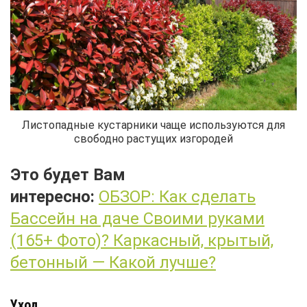
Листопадные кустарники чаще используются для
свободно растущих изгородей
Это будет Вам
интересно:
ОБЗОР: Как сделать
Бассейн на даче Своими руками
(165+ Фото)? Каркасный, крытый,
бетонный — Какой лучше?
Уход