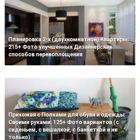
Планировка 2-х (двухкомнатной) Квартиры:
215+ Фото улучшенных Дизайнерских
способов перевоплощения
Прихожая с Полками для обуви и одежды
Своими руками: 125+ Фото вариантов (с
сиденьем, с вешалкой, с банкеткой и не
только)