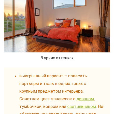
В ярких оттенках
выигрышный вариант – повесить
портьеры и тюль в одних тонах с
крупным предметом интерьера.
Сочетаем цвет занавесок с
диваном
,
тумбочкой, ковром или
светильником
. Не
обязательно использовать один цвет,