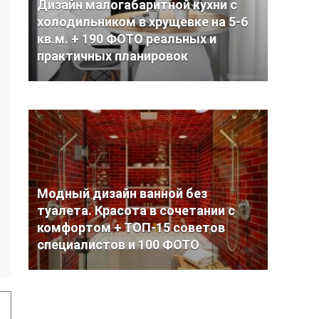
Дизайн малогабаритной кухни с
холодильником в хрущевке на 5-6
кв.м. + 190 ФОТО реальных и
практичных планировок
Модный дизайн ванной без
туалета. Красота в сочетании с
комфортом + ТОП-15 советов
специалистов и 100 ФОТО