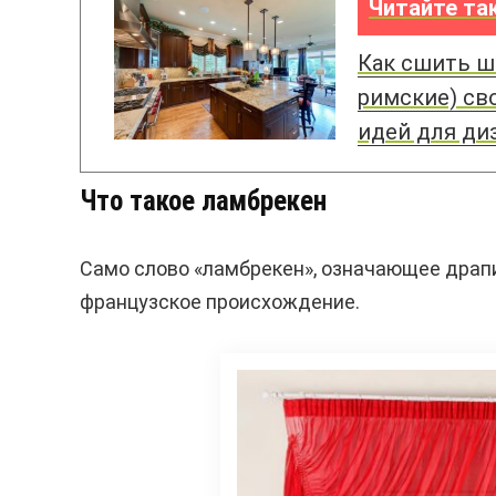
Читайте та
Как сшить ш
римские) св
идей для ди
Что такое ламбрекен
Само слово «ламбрекен», означающее драпи
французское происхождение.