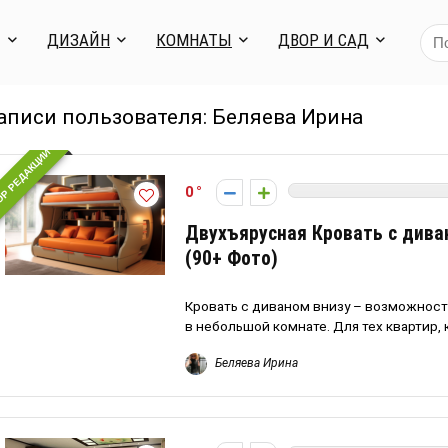
Я
ДИЗАЙН
КОМНАТЫ
ДВОР И САД
аписи пользователя:
Беляева Ирина
Р РЕДАКЦИИ
0
Двухъярусная Кровать с дива
(90+ Фото)
Кровать с диваном внизу – возможност
в небольшой комнате. Для тех квартир, 
Беляева Ирина