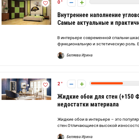
0
Внутреннее наполнение углово
Самые актуальные и практич
В интерьере современной спальни шкаф
функциональную и эстетическую роль. Ег
Беляева Ирина
2
Жидкие обои для стен (+150 Ф
недостатки материала
Жидкие обои в интерьере – это популя
стен.Отличающиеся высокой износостой
Беляева Ирина