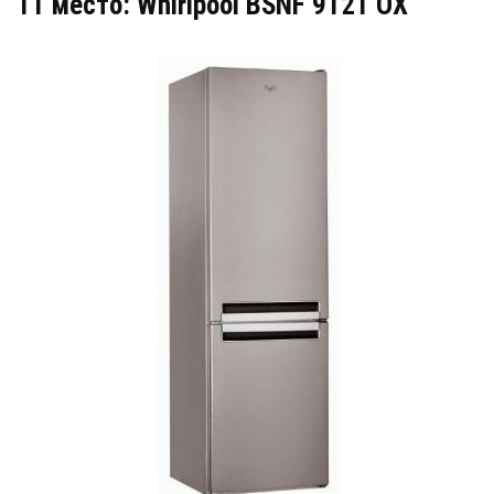
11 место: Whirlpool BSNF 9121 OX