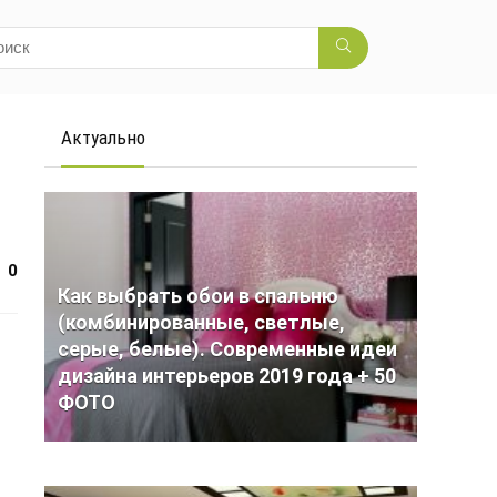
Актуально
0
Как выбрать обои в спальню
(комбинированные, светлые,
серые, белые). Современные идеи
дизайна интерьеров 2019 года + 50
ФОТО