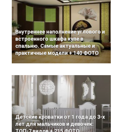
Внутреннее наполнение углового и
встроенного шкафа купе в
спальню. Самые актуальные и
практичные модели + 140 ФОТО
Детские кроватки от 1 года до 3-х
лет для мальчиков и девочек:
ТОП-7 видов + 215 ФОТО