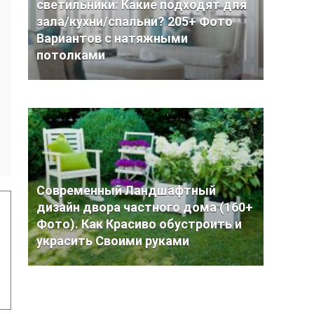
светильники: Какие подходят для
зала/кухни/спальни? 205+ Фото
Вариантов с натяжными
потолками
Современный Ландшафтный
дизайн двора частного дома (160+
Фото). Как Красиво обустроить и
украсить Своими руками