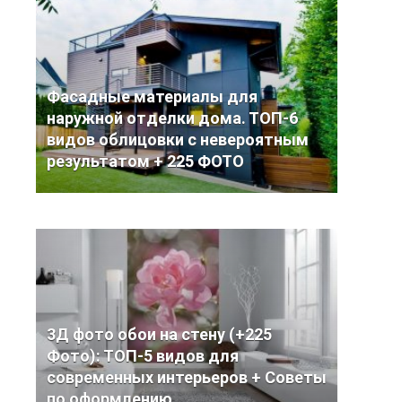
Фасадные материалы для
наружной отделки дома. ТОП-6
видов облицовки с невероятным
результатом + 225 ФОТО
3Д фото обои на стену (+225
Фото): ТОП-5 видов для
современных интерьеров + Советы
по оформлению